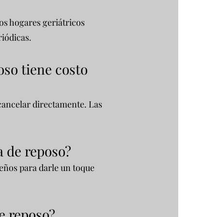
os hogares geriátricos
riódicas.
oso tiene costo
 cancelar directamente. Las
a de reposo?
reños para darle un toque
de reposo?