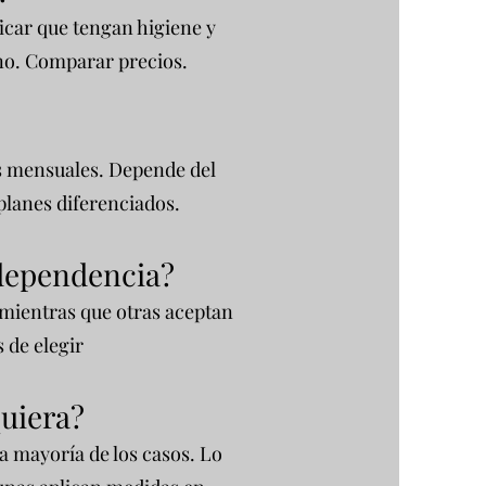
ficar que tengan higiene y
gno. Comparar precios.
s mensuales. Depende del
planes diferenciados.
 dependencia?
 mientras que otras aceptan
s de elegir
quiera?
la mayoría de los casos. Lo