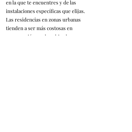
en la que te encuentres y de las
instalaciones específicas que elijas.
Las residencias en zonas urbanas
tienden a ser más costosas en
comparación con las ubicadas en
áreas rurales.
Las tarifas mensuales suelen cubrir
gastos como alojamiento,
alimentación, atención médica
básica, actividades recreativas y
servicios de limpieza. Sin embargo,
servicios médicos especializados,
terapias adicionales y atenciones
personalizadas pueden generar un
costo adicional.
Es fundamental investigar y