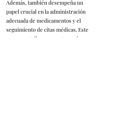
Además, también desempeña un
papel crucial en la administración
adecuada de medicamentos y el
seguimiento de citas médicas. Este
apoyo contribuye a mantener la
salud física del adulto mayor y
prevenir complicaciones.
En el aspecto emocional, el cuidador
cumple una función esencial al
brindar compañía, escucha y apoyo
afectivo. La interacción social y
emocional es esencial para prevenir
la soledad y el aislamiento en los
adultos mayores, lo que puede tener
un impacto positivo en su bienestar
mental y emocional.